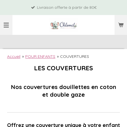
Passer
Livraison offerte à partir de 80€
au
contenu
principal
Accueil
»
POUR ENFANTS
»
COUVERTURES
LES COUVERTURES
Nos couvertures douillettes en coton
et double gaze
Offrez une couverture unique à votre enfant