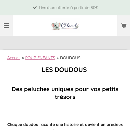
Passer
Livraison offerte à partir de 80€
au
contenu
principal
Accueil
»
POUR ENFANTS
»
DOUDOUS
LES DOUDOUS
Des peluches uniques pour vos petits
trésors
Chaque doudou raconte une histoire et devient un précieux