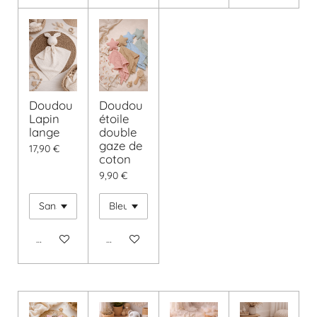
Doudou
Doudou
Lapin
étoile
lange
double
gaze de
17,90 €
coton
9,90 €
Voir les détails
Voir les détails