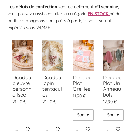
Les délais de confection
sont actuellement
d'1 semaine
,
vous pouvez aussi consulter la catégorie
EN STOCK
où des
petits compagnons sont prêts à partir, ils vous seront
expédiés sous 24/48H.
Doudou
Doudou
Doudou
Doudou
pieuvre
lapin
Plat
Plat Uni
personn
tentacul
Oreilles
Anneau
alisée
es
bois
11,90 €
21,90 €
21,90 €
12,90 €
Voir les détails
Voir les détails
Voir les détails
Voir les détails