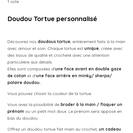
é
é
é
é
é
r
r
r
r
1 vote
a
o
t
t
t
t
t
l
y
e
o
o
o
o
o
u
Doudou Tortue personnalisé
r
a
i
i
i
i
i
l
t
'
l
l
l
l
l
é
i
Découvrez nos
doudous tortue
, entièrement faits à la main
v
o
e
e
e
e
e
a
avec amour et soin. Chaque tortue est
unique
, créée avec
n
l
s
s
s
s
des tissus de qualité et crocheté avec une attention
:
u
particulière aux détails.
a
5
Elles sont composées d'
une face avant en double gaze
t
é
i
de coton
et d'
une face arrière en minky/ sherpa/
t
o
polaire doudou.
o
n
i
Vous pouvez choisir la couleur de la tortue.
l
Vous avez la possibilité de
broder à la main / floquer un
e
prénom
ou un petit mot doux. Le prénom sera apposé en
s
bas du doudou.
Offrez un doudou tortue fait main au crochet,
un cadeau