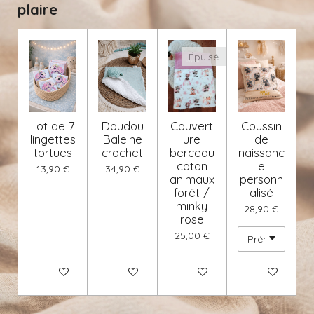
plaire
Épuisé
Lot de 7
Doudou
Couvert
Coussin
lingettes
Baleine
ure
de
tortues
crochet
berceau
naissanc
coton
e
13,90 €
34,90 €
animaux
personn
forêt /
alisé
minky
28,90 €
rose
25,00 €
Voir les détails
Voir les détails
M'avertir si disponible
Voir les détails