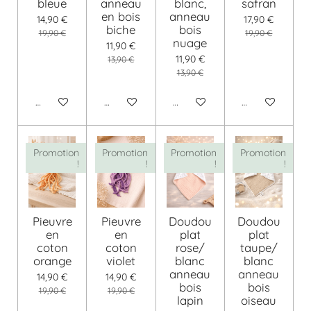
bleue
anneau
blanc,
safran
en bois
anneau
14,90 €
17,90 €
biche
bois
19,90 €
19,90 €
nuage
11,90 €
11,90 €
13,90 €
13,90 €
Ajouter au panier
Voir les détails
Voir les détails
Ajouter au pani
Promotion
Promotion
Promotion
Promotion
!
!
!
!
Pieuvre
Pieuvre
Doudou
Doudou
en
en
plat
plat
coton
coton
rose/
taupe/
orange
violet
blanc
blanc
anneau
anneau
14,90 €
14,90 €
bois
bois
19,90 €
19,90 €
lapin
oiseau