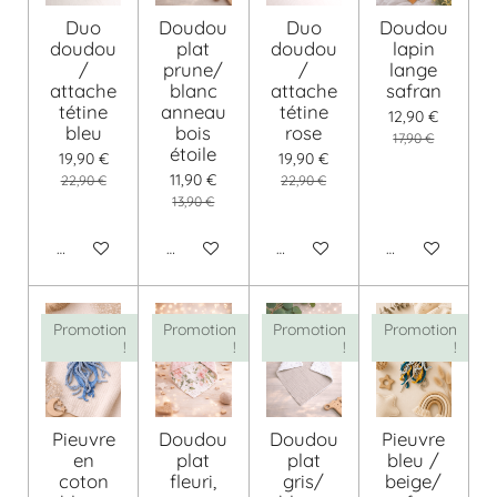
Duo
Doudou
Duo
Doudou
doudou
plat
doudou
lapin
/
prune/
/
lange
attache
blanc
attache
safran
tétine
anneau
tétine
12,90 €
bleu
bois
rose
17,90 €
étoile
19,90 €
19,90 €
11,90 €
22,90 €
22,90 €
13,90 €
Ajouter au panier
Voir les détails
Ajouter au panier
Voir les détails
Promotion
Promotion
Promotion
Promotion
!
!
!
!
Pieuvre
Doudou
Doudou
Pieuvre
en
plat
plat
bleu /
coton
fleuri,
gris/
beige/