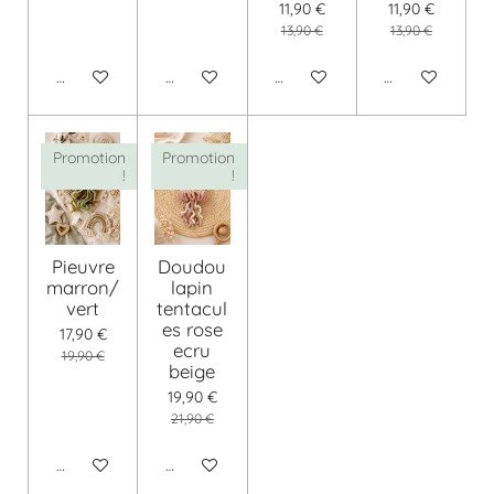
11,90 €
11,90 €
13,90 €
13,90 €
Ajouter au panier
Ajouter au panier
Voir les détails
Voir les détails
Promotion
Promotion
!
!
Pieuvre
Doudou
marron/
lapin
vert
tentacul
es rose
17,90 €
ecru
19,90 €
beige
19,90 €
21,90 €
Ajouter au panier
Ajouter au panier