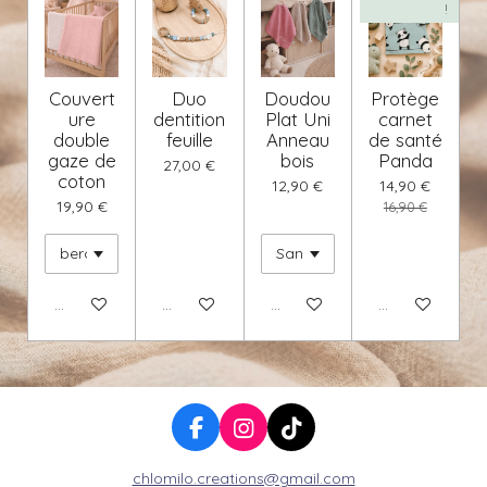
!
Couvert
Duo
Doudou
Protège
ure
dentition
Plat Uni
carnet
double
feuille
Anneau
de santé
gaze de
bois
Panda
27,00 €
coton
12,90 €
14,90 €
19,90 €
16,90 €
Voir les détails
Voir les détails
Voir les détails
Voir les détails
F
I
T
a
n
i
chlomilo.creations@gmail.com
c
s
k