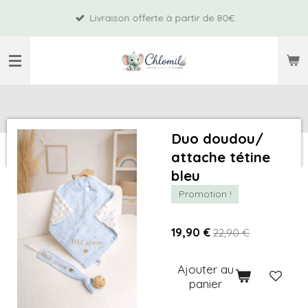
Passer
Livraison offerte à partir de 80€
au
contenu
principal
Duo doudou/
attache tétine
bleu
Promotion !
19,90 €
22,90 €
Ajouter au
panier