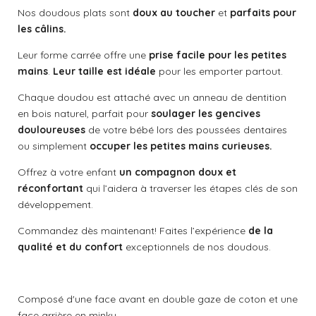
v
o
e
e
e
e
e
Nos doudous plats sont
doux au toucher
et
parfaits pour
a
n
les câlins.
l
s
s
s
s
:
u
Leur forme carrée offre une
prise facile pour les petites
a
0
t
mains
.
Leur taille est idéale
pour les emporter partout.
é
i
t
o
Chaque doudou est attaché avec un anneau de dentition
o
n
en bois naturel, parfait pour
soulager les gencives
i
douloureuses
de votre bébé lors des poussées dentaires
l
ou simplement
occuper les petites mains curieuses.
e
Offrez à votre enfant
un compagnon doux et
réconfortant
qui l’aidera à traverser les étapes clés de son
développement.
Commandez dès maintenant! Faites l’expérience
de la
qualité et du confort
exceptionnels de nos doudous.
Composé d'une face avant en double gaze de coton et une
face arrière en minky.