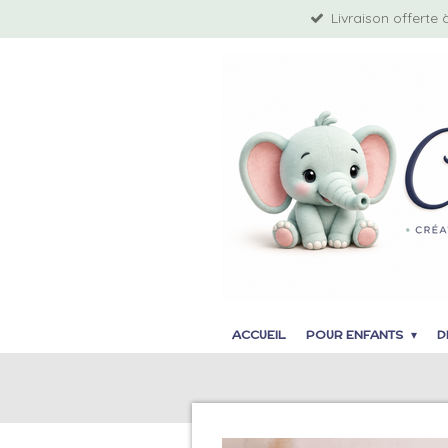
Livraison offerte 
Passer
au
contenu
principal
ACCUEIL
POUR ENFANTS
D