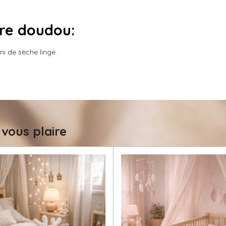
tre doudou
:
i de sèche linge.
 vous plaire