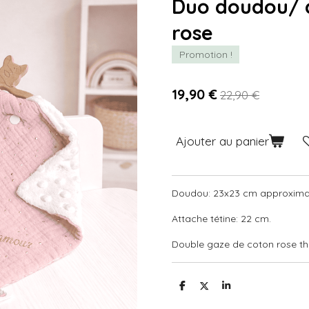
Duo doudou/ a
rose
Promotion !
19,90 €
22,90 €
Ajouter au panier
Doudou: 23x23 cm approxima
Attache tétine: 22 cm.
Double gaze de coton rose th
P
P
P
a
a
a
r
r
r