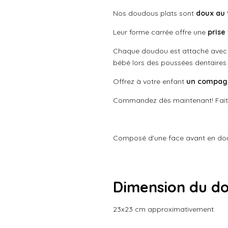
s
s
s
s
:
u
Nos doudous plats sont
doux au 
a
0
t
é
Leur forme carrée offre une
prise
i
t
o
Chaque doudou est attaché avec u
o
n
bébé lors des poussées dentaire
i
l
Offrez à votre enfant
un compagn
e
Commandez dès maintenant! Faite
Composé d'une face avant en doub
Dimension du d
23x23 cm approximativement.