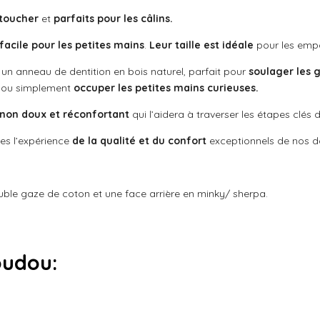
toucher
et
parfaits pour les câlins.
 facile pour les petites mains
.
Leur taille est idéale
pour les empo
n anneau de dentition en bois naturel, parfait pour
soulager les 
s ou simplement
occuper les petites mains curieuses.
on doux et réconfortant
qui l’aidera à traverser les étapes clé
s l’expérience
de la qualité et du confort
exceptionnels de nos 
le gaze de coton et une face arrière en minky/ sherpa.
oudou
: