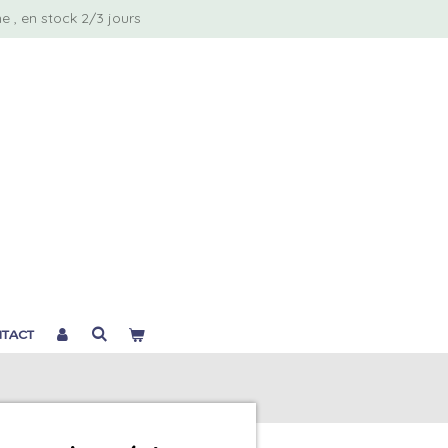
 , en stock 2/3 jours
TACT