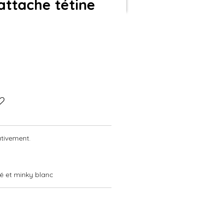
ttache tétine
tivement.
é et minky blanc