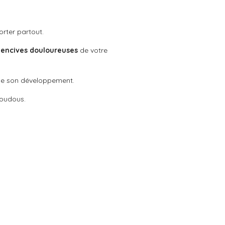
rter partout.
gencives douloureuses
de votre
s de son développement.
doudous.