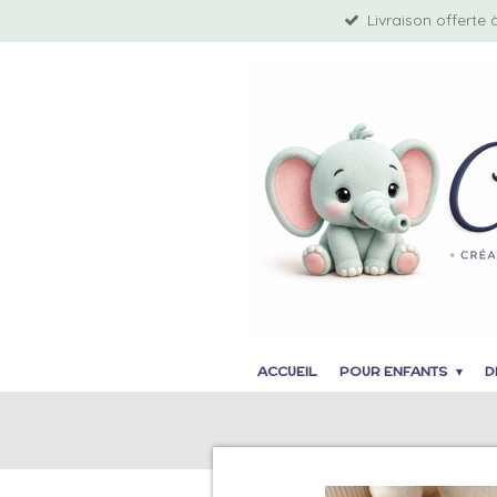
Livraison offerte 
Passer
au
contenu
principal
ACCUEIL
POUR ENFANTS
D