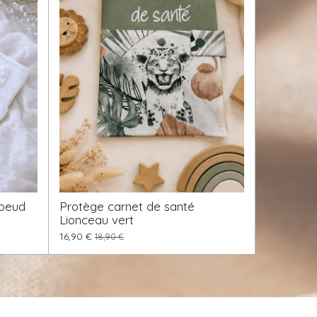
noeud
Protège carnet de santé
Lionceau vert
16,90 €
18,90 €