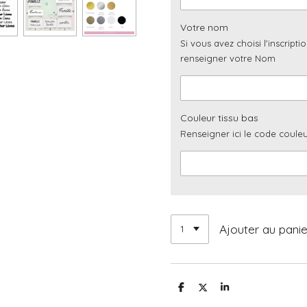
Votre nom
Si vous avez choisi l'inscriptio
renseigner votre Nom
Couleur tissu bas
Renseigner ici le code couleur
Ajouter au panie
P
P
P
a
a
a