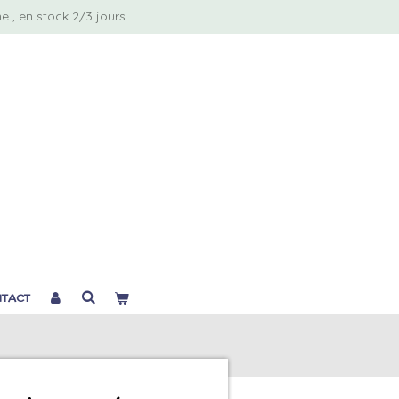
 , en stock 2/3 jours
TACT