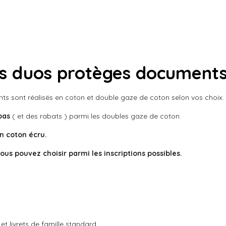
r
r
r
t
t
t
a
a
a
g
g
g
e
e
e
r
r
r
s duos protèges document
 sont réalisés en coton et double gaze de coton selon vos choix.
bas
( et des rabats ) parmi les doubles gaze de coton.
en coton écru.
ous pouvez choisir parmi les inscriptions possibles.
t livrets de famille standard.