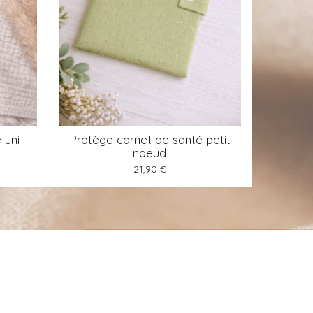
 uni
Protège carnet de santé petit
noeud
21,90 €