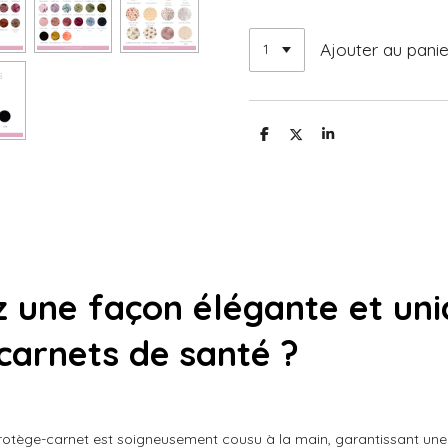
Ajouter au panie
P
P
P
a
a
a
r
r
r
t
t
t
a
a
a
g
g
g
e
e
e
r
r
r
 une façon élégante et un
carnets de santé ?
otège-carnet est soigneusement cousu à la main, garantissant une q