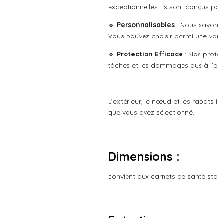
a
5
exceptionnelles. Ils sont conçus po
t
é
i
🔹
Personnalisables
: Nous savon
t
o
Vous pouvez choisir parmi une var
o
n
i
🔹
Protection Efficace
: Nos prot
l
tâches et les dommages dus à l’e
e
s
L’extérieur, le nœud et les rabats 
que vous avez sélectionné.
Dimensions :
convient aux carnets de santé st