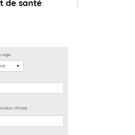
t de santé
ocage
couleur choisie