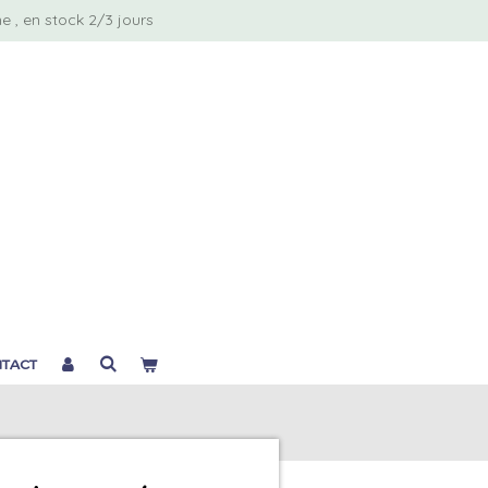
 , en stock 2/3 jours
TACT