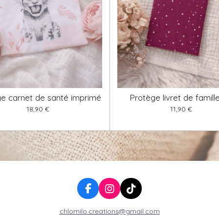
e carnet de santé imprimé
Protège livret de famille
18,90 €
11,90 €
F
I
T
a
n
i
chlomilo.creations@gmail.com
c
s
k