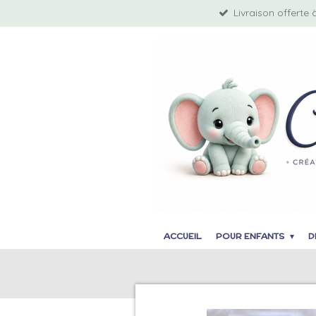
Livraison offerte 
Passer
au
contenu
principal
ACCUEIL
POUR ENFANTS
D