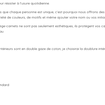
ur résister à l’usure quotidienne.
s que chaque personne est unique, c’est pourquoi nous offrons des 
iété de couleurs, de motifs et même ajouter votre nom ou vos initial
ège-carnets ne sont pas seulement esthétiques, ils protègent vos car
au.
intérieurs sont en double gaze de coton, je choisirai la doublure inté
andard