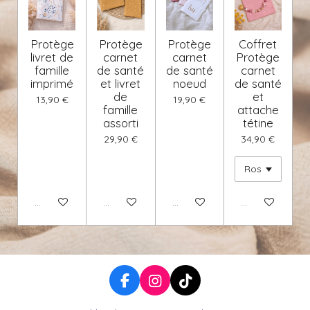
Protège
Protège
Protège
Coffret
livret de
carnet
carnet
Protège
famille
de santé
de santé
carnet
imprimé
et livret
noeud
de santé
de
et
13,90 €
19,90 €
famille
attache
assorti
tétine
29,90 €
34,90 €
Voir les détails
Voir les détails
Voir les détails
Voir les détails
F
I
T
a
n
i