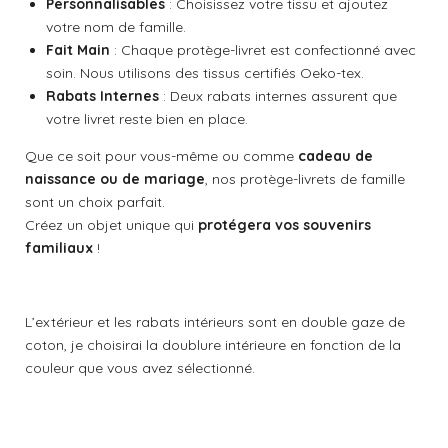
t
Personnalisables
: Choisissez votre tissu et ajoutez
o
o
n
votre nom de famille.
i
Fait Main
: Chaque protège-livret est confectionné avec
l
soin. Nous utilisons des tissus certifiés Oeko-tex.
e
Rabats Internes
: Deux rabats internes assurent que
s
votre livret reste bien en place.
Que ce soit pour vous-même ou comme
cadeau de
naissance ou de mariage
, nos protège-livrets de famille
sont un choix parfait.
Créez un objet unique qui
protégera vos souvenirs
familiaux
!
L’extérieur et les rabats intérieurs sont en double gaze de
coton, je choisirai la doublure intérieure en fonction de la
couleur que vous avez sélectionné.