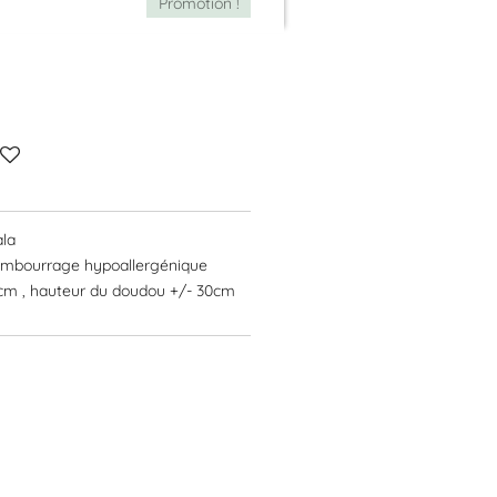
Promotion !
la
rembourrage hypoallergénique
cm , hauteur du doudou +/- 30cm