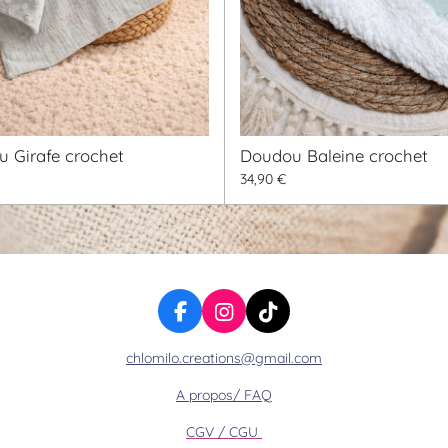
 Girafe crochet
Doudou Baleine crochet
34,90 €
F
I
T
a
n
i
chlomilo.creations@gmail.com
c
s
k
e
t
T
A propos/ FAQ
b
a
o
o
g
k
CGV / CGU
o
r