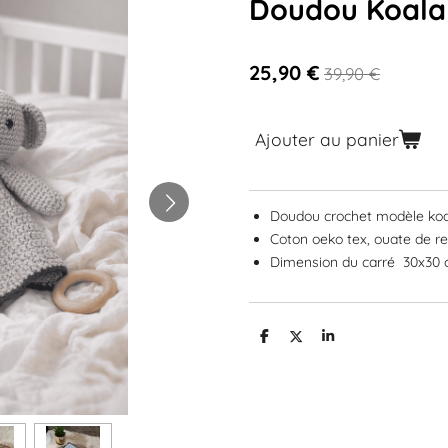
Doudou Koala
25,90 €
39,90 €
Ajouter au panier
Doudou crochet modèle koa
Coton oeko tex, ouate de 
Dimension du carré 30x30 
P
P
P
a
a
a
r
r
r
t
t
t
a
a
a
g
g
g
e
e
e
r
r
r