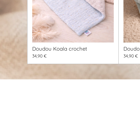
Doudou Koala crochet
Doudou
34,90 €
34,90 €