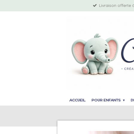
Livraison offerte 
Passer
au
contenu
principal
ACCUEIL
POUR ENFANTS
D