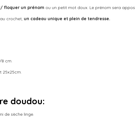
/ floquer un prénom
ou un petit mot doux. Le prénom sera appo
 au crochet,
un cadeau unique et plein de tendresse.
/8 cm.
t 25x25cm.
tre doudou:
i de sèche linge.