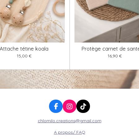
Attache tétine koala
Protège carnet de santé
15,00 €
16,90 €
F
I
T
a
n
i
chlomilo.creations@gmail.com
c
s
k
e
t
T
A propos/ FAQ
b
a
o