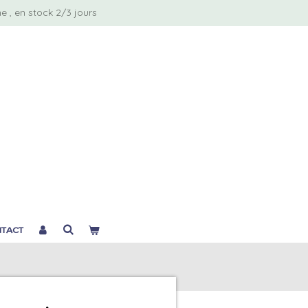
 , en stock 2/3 jours
TACT