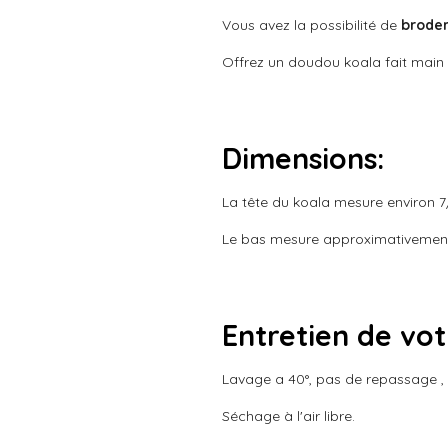
a
5
t
Vous avez la possibilité de
broder
é
i
t
o
Offrez un doudou koala fait main
o
n
i
l
e
Dimensions:
s
La tête du koala mesure environ 7
Le bas mesure approximativemen
Entretien de vo
Lavage a 40°, pas de repassage , n
Séchage à l'air libre.