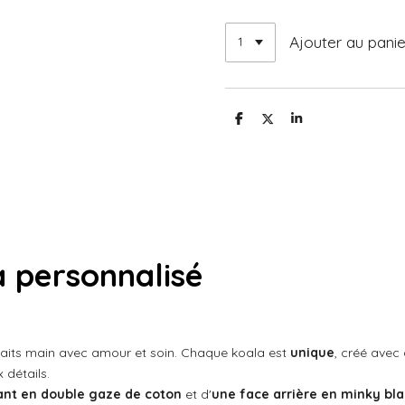
Ajouter au panie
P
P
P
a
a
a
r
r
r
t
t
t
a
a
a
g
g
g
e
e
e
r
r
r
 personnalisé
 faits main avec amour et soin. Chaque koala est
unique
, créé avec 
 détails.
ant en double gaze de coton
et d'
une face arrière en minky bla