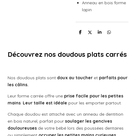
Anneau en bois forme
lapin
P
P
P
P
a
a
a
a
r
r
r
r
t
t
t
t
a
a
a
a
Découvrez nos doudous plats carrés
g
g
g
g
e
e
e
e
r
r
r
r
Nos doudous plats sont
doux au toucher
et
parfaits pour
les câlins.
Leur forme carrée offre une
prise facile pour les petites
mains
.
Leur taille est idéale
pour les emporter partout.
Chaque doudou est attaché avec un anneau de dentition
en bois naturel, parfait pour
soulager les gencives
douloureuses
de votre bébé lors des poussées dentaires
ou simplement
occuper les petites mains curieuses.