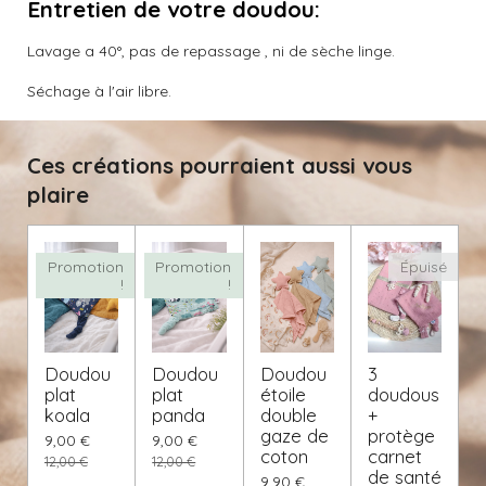
Entretien de votre doudou
:
Lavage a 40°, pas de repassage , ni de sèche linge.
Séchage à l'air libre.
Ces créations pourraient aussi vous
plaire
Promotion
Promotion
Épuisé
!
!
Doudou
Doudou
Doudou
3
plat
plat
étoile
doudous
koala
panda
double
+
gaze de
protège
9,00 €
9,00 €
coton
carnet
12,00 €
12,00 €
de santé
9,90 €