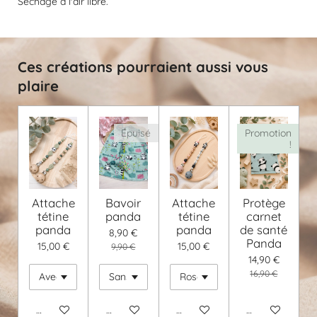
Séchage à l'air libre.
Ces créations pourraient aussi vous
plaire
Épuisé
Promotion
!
Attache
Bavoir
Attache
Protège
tétine
panda
tétine
carnet
panda
panda
de santé
8,90 €
Panda
15,00 €
15,00 €
9,90 €
14,90 €
16,90 €
Voir les détails
M'avertir si disponible
Voir les détails
Voir les détails