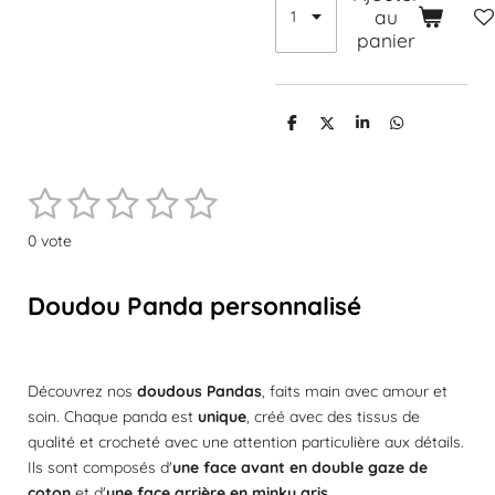
au
panier
P
P
P
P
a
a
a
a
r
r
r
r
t
t
t
t
1
2
3
4
5
a
a
a
a
E
É
g
g
g
g
n
e
e
e
e
v
é
é
é
é
é
v
r
r
r
r
0 vote
a
o
t
t
t
t
t
l
y
e
o
o
o
o
o
u
Doudou Panda personnalisé
r
a
i
i
i
i
i
l
t
'
l
l
l
l
l
é
i
Découvrez nos
doudous Pandas
, faits main avec amour et
v
o
e
e
e
e
e
a
soin. Chaque panda est
unique
, créé avec des tissus de
n
l
s
s
s
s
qualité et crocheté avec une attention particulière aux détails.
:
u
Ils sont composés d'
une face avant en double gaze de
a
0
coton
et d'
une face arrière en minky gris.
t