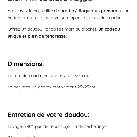
é
i
t
o
Vous avez la possibilité de
broder/ floquer un prénom
ou un
o
n
petit mot doux. Le prénom sera apposé en bas du doudou.
i
Offrez un doudou Panda fait main au crochet,
un cadeau
l
unique et plein de tendresse.
e
Dimensions:
La tête du panda mesure environ 7/8 cm.
Le bas mesure approximativement 25x25cm.
Entretien de votre doudou:
Lavage a 40°, pas de repassage , ni de sèche linge.