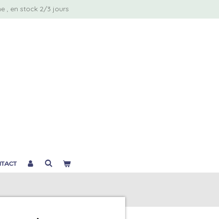
 , en stock 2/3 jours
TACT