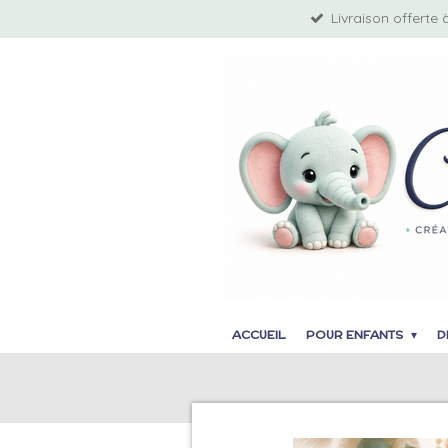
Livraison offerte 
Passer
au
contenu
principal
ACCUEIL
POUR ENFANTS
D