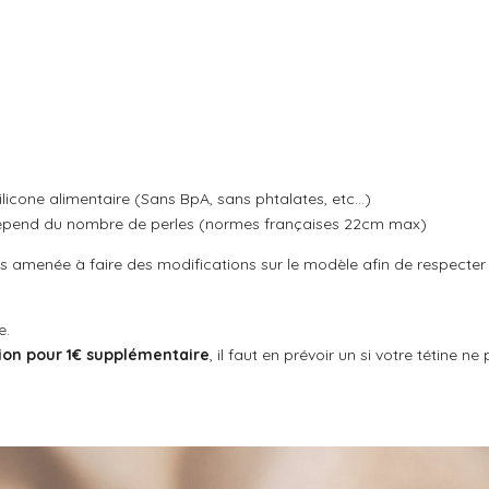
a
a
a
r
r
r
t
t
t
a
a
a
g
g
g
e
e
e
r
r
r
ilicone alimentaire (Sans BpA, sans phtalates, etc...)
 dépend du nombre de perles (normes françaises 22cm max)
ais amenée à faire des modifications sur le modèle afin de respecte
e.
ion pour 1€ supplémentaire
, il faut en prévoir un si votre tétine 