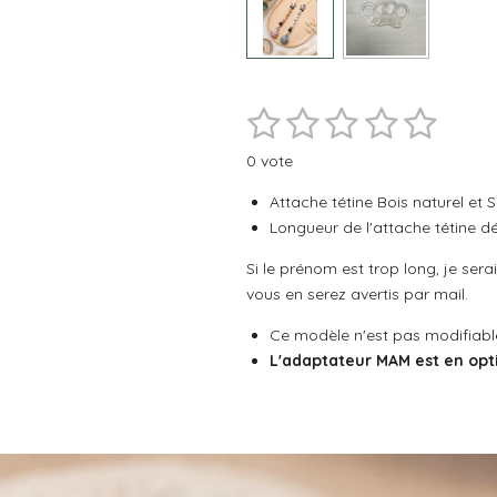
1
2
3
4
5
E
É
n
v
é
é
é
é
é
v
0 vote
a
o
t
t
t
t
t
l
y
Attache tétine Bois naturel et S
e
o
o
o
o
o
u
Longueur de l'attache tétine
r
a
i
i
i
i
i
l
Si le prénom est trop long, je ser
t
'
l
l
l
l
l
vous en serez avertis par mail.
é
i
v
o
e
e
e
e
e
a
Ce modèle n'est pas modifiabl
n
l
s
s
s
s
L'adaptateur MAM est en opt
:
u
a
0
t
é
i
t
o
o
n