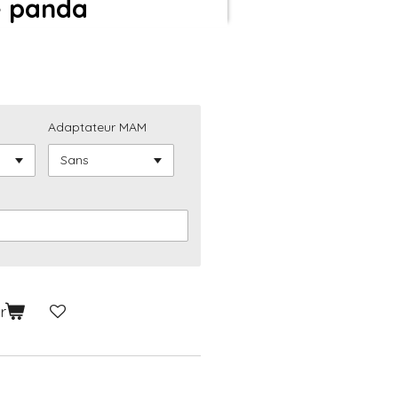
e panda
s
Adaptateur MAM
r