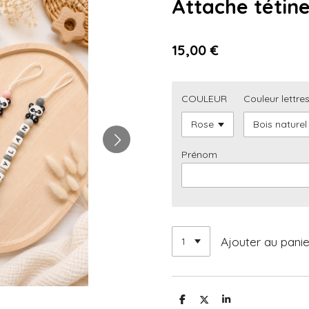
Attache tétin
15,00 €
COULEUR
Couleur lettre
Prénom
Ajouter au panie
P
P
P