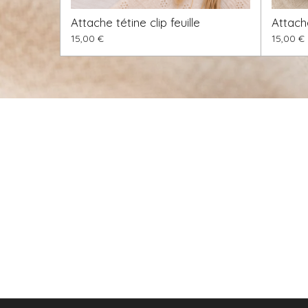
Attache tétine clip feuille
Attach
15,00 €
15,00 €
© 2024 - 2026 chlomilo