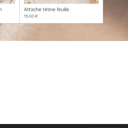
n
Attache tétine feuille
15,00 €