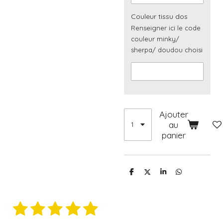
Couleur tissu dos
Renseigner ici le code
couleur minky/
sherpa/ doudou choisi
Ajouter
au
panier
P
P
P
P
a
a
a
a
r
r
r
r
t
t
t
t
1
2
3
4
5
a
a
a
a
E
É
g
g
g
g
n
e
e
e
e
v
v