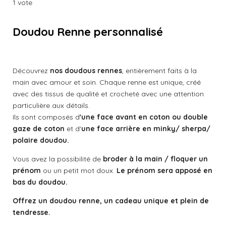
é
é
é
é
é
r
r
r
r
1 vote
a
o
t
t
t
t
t
l
y
e
o
o
o
o
o
u
Doudou Renne personnalisé
r
a
i
i
i
i
i
l
t
'
l
l
l
l
l
é
i
Découvrez
nos doudous rennes
, entièrement faits à la
v
o
e
e
e
e
e
a
main avec amour et soin. Chaque renne est unique, créé
n
l
s
s
s
s
avec des tissus de qualité et crocheté avec une attention
:
u
particulière aux détails.
a
5
Ils sont composés d
'une face avant en coton ou double
t
é
i
gaze de coton
et d'
une face arrière en minky/ sherpa/
t
o
polaire doudou.
o
n
i
Vous avez la possibilité de
broder à la main / floquer un
l
prénom
ou un petit mot doux.
Le prénom sera apposé en
e
bas du doudou.
s
Offrez un doudou renne, un cadeau unique et plein de
tendresse.