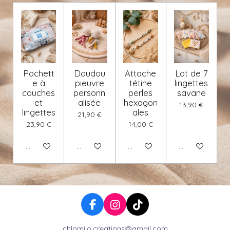
Pochett
Doudou
Attache
Lot de 7
e à
pieuvre
tétine
lingettes
couches
personn
perles
savane
et
alisée
hexagon
13,90 €
lingettes
ales
21,90 €
23,90 €
14,00 €
Voir les détails
Voir les détails
Voir les détails
Voir les détails
F
I
T
a
n
i
chlomilo.creations@gmail.com