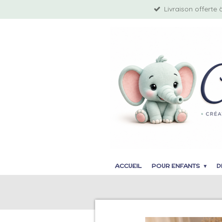
Livraison offerte 
Passer
au
contenu
principal
ACCUEIL
POUR ENFANTS
D