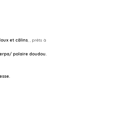
doux et câlins
, , prêts à
erpa/ polaire doudou.
esse.