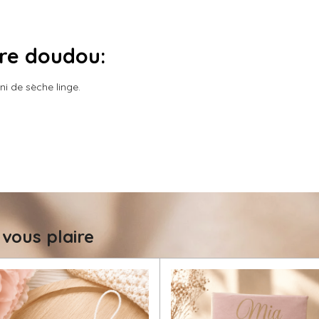
tre doudou:
i de sèche linge.
 vous plaire