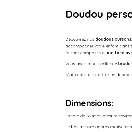
t
t
t
t
t
l
y
e
o
o
o
o
o
u
Doudou perso
r
a
i
i
i
i
i
l
t
'
l
l
l
l
l
é
i
v
o
e
e
e
e
e
Découvrez nos
doudous oursons
a
n
l
accompagner votre enfant dans t
s
s
s
s
:
u
Ils sont composés d'
une face av
a
5
t
Vous avez la possibilité de
broder
é
i
t
o
N’attendez plus, offrez un doudou
o
n
i
l
e
Dimensions:
s
La tête de l'ourson mesure enviro
Le bas mesure approximativemen