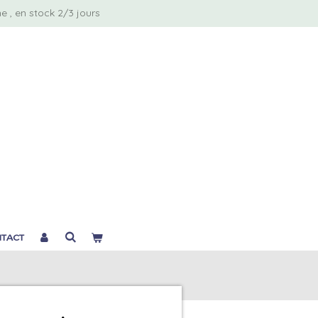
 , en stock 2/3 jours
TACT