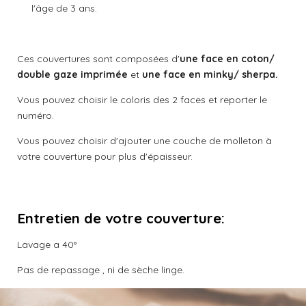
l'âge de 3 ans.
t
é
i
t
o
o
n
Ces couvertures sont composées d'
une face en coton/
i
double gaze imprimée
et
une face en minky/ sherpa.
l
e
Vous pouvez choisir le coloris des 2 faces et reporter le
s
numéro.
Vous pouvez choisir d'ajouter une couche de molleton à
votre couverture pour plus d'épaisseur.
Entretien de votre couverture:
Lavage a 40°
Pas de repassage , ni de sèche linge.