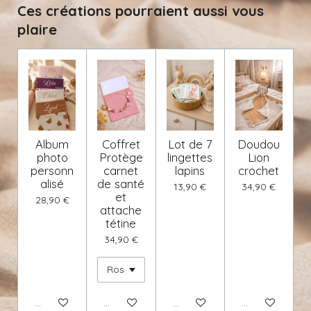
Ces créations pourraient aussi vous
plaire
Album
Coffret
Lot de 7
Doudou
photo
Protège
lingettes
Lion
personn
carnet
lapins
crochet
alisé
de santé
13,90 €
34,90 €
et
28,90 €
attache
tétine
34,90 €
Voir les détails
Voir les détails
Voir les détails
Voir les détails