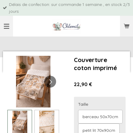
Délais de confection: sur commande 1 semaine , en stock 2/3
Passer
jours
au
contenu
principal
Couverture
coton imprimé
22,90 €
Taille
berceau 50x70cm
petit lit 70x90cm