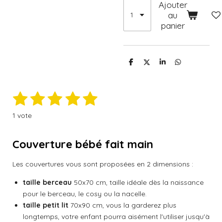
Ajouter
au
panier
P
P
P
P
a
a
a
a
r
r
r
r
t
t
t
t
1
2
3
4
5
a
a
a
a
E
É
g
g
g
g
n
e
e
e
e
v
é
é
é
é
é
v
r
r
r
r
1 vote
a
o
t
t
t
t
t
l
y
e
o
o
o
o
o
u
Couverture bébé fait main
r
a
i
i
i
i
i
l
t
Les couvertures vous sont proposées en 2 dimensions :
'
l
l
l
l
l
é
i
taille berceau
50x70 cm, taille idéale dès la naissance
v
o
e
e
e
e
e
a
pour le berceau, le cosy ou la nacelle.
n
l
s
s
s
s
taille petit lit
70x90 cm, vous la garderez plus
:
u
longtemps, votre enfant pourra aisément l'utiliser jusqu'à
a
5