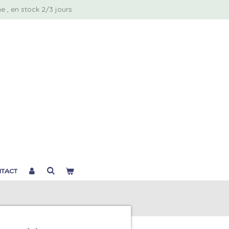
 , en stock 2/3 jours
TACT