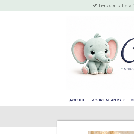
Livraison offerte 
Passer
au
contenu
principal
ACCUEIL
POUR ENFANTS
D