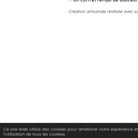
✨
Un coffret rempli de douceur,
Création artisanale réalisée avec soin
© 2024 - 2026 chlomilo
Ce site Web utilise des cookies pour améliorer votre expérience et
l'utilisation de tous les cookies.