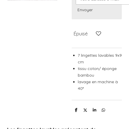
Envoyer
Épuisé
7 lingettes lavables 9x9
cm
tissu coton/ éponge
bambou
lavage en machine à
40°
P
P
P
P
a
a
a
a
r
r
r
r
t
t
t
t
a
a
a
a