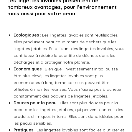
Les lingettes lavables présentent de
g
g
g
g
nombreux avantages, pour l’environnement
e
e
e
e
r
r
r
r
mais aussi pour votre peau.
Écologiques
: Les lingettes lavables sont réutilisables,
elles produisent beaucoup moins de déchets que les
lingettes jetables. En utilisant des lingettes lavables, vous
contribuez à réduire la quantité de déchets dans les
décharges et à protéger notre planète.
Économiques
: Bien que l’investissement initial puisse
être plus élevé, les lingettes lavables sont plus
économiques à long terme car elles peuvent être
utilisées à maintes reprises. Vous n’aurez pas à acheter
constamment des paquets de lingettes jetables.
Douces pour la peau
: Elles sont plus douces pour la
peau que les lingettes jetables, qui peuvent contenir des
produits chimiques irritants. Elles sont donc idéales pour
les peaux sensibles.
Pratiques
: Les lingettes lavables sont faciles à utiliser et