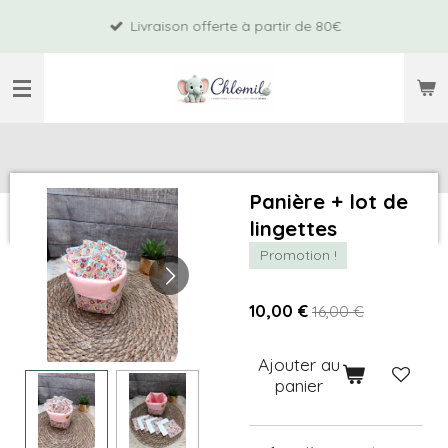
Passer
Livraison offerte à partir de 80€
au
contenu
principal
Panière + lot de
lingettes
Promotion !
10,00 €
16,00 €
Ajouter au
panier