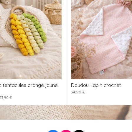
 tentacules orange jaune
Doudou Lapin crochet
34,90 €
13,90 €