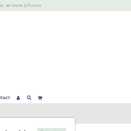
 , en stock 2/3 jours
TACT