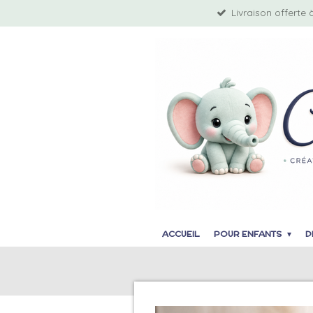
Livraison offerte 
Passer
au
contenu
principal
ACCUEIL
POUR ENFANTS
D