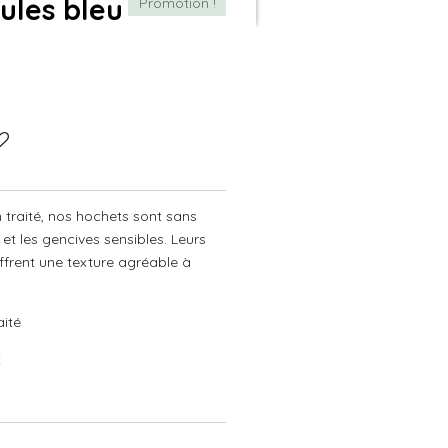
ules bleu
Promotion !
 traité, nos hochets sont sans
et les gencives sensibles. Leurs
frent une texture agréable à
aité
x