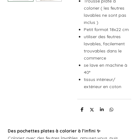
Trousse plate à
colorier ( les feutres
lavables ne sont pas
inclus )
Petit format 18x22 cm
utiliser des feutres
lavables, facilement
trouvables dans le
commerce
se lave en machine à
40°
tissus intérieur/
extérieur en coton
P
P
P
P
a
a
a
a
r
r
r
r
t
t
t
t
a
a
a
a
Des pochettes plates à colorier à l’infini ✨
g
g
g
g
e
e
e
e
Coloriez avec des feutres lavables, amusez-vous, puis