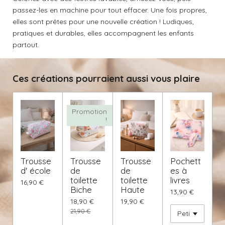
r
r
r
r
passez-les en machine pour tout effacer. Une fois propres,
elles sont prêtes pour une nouvelle création ! Ludiques,
pratiques et durables, elles accompagnent les enfants
partout.
Ces créations pourraient aussi vous plaire
Promotion
!
Trousse
Trousse
Trousse
Pochett
d' école
de
de
es à
toilette
toilette
livres
16,90 €
Biche
Haute
13,90 €
18,90 €
19,90 €
21,90 €