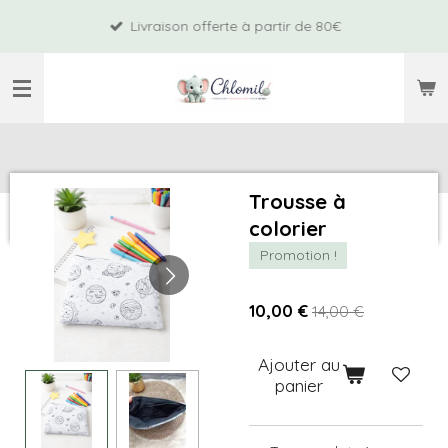
Passer
Livraison offerte à partir de 80€
au
contenu
principal
Trousse à
colorier
Promotion !
10,00 €
14,00 €
Ajouter au
panier