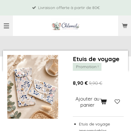
Passer
Livraison offerte à partir de 80€
au
contenu
principal
Etuis de voyage
Promotion !
8,90 €
9,90 €
Ajouter au
panier
Etuis de voyage
imperméables