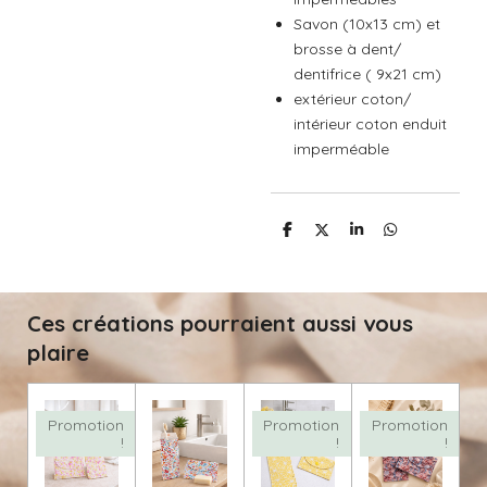
Savon (10x13 cm) et
brosse à dent/
dentifrice ( 9x21 cm)
extérieur coton/
intérieur coton enduit
imperméable
P
P
P
P
a
a
a
a
r
r
r
r
t
t
t
t
a
a
a
a
g
g
g
g
Ces créations pourraient aussi vous
e
e
e
e
r
r
r
r
plaire
Promotion
Promotion
Promotion
!
!
!