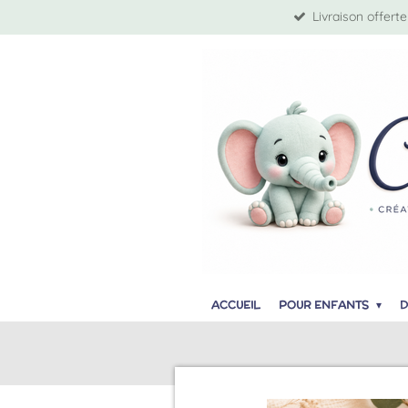
Livraison offerte
Passer
au
contenu
principal
ACCUEIL
POUR ENFANTS
D