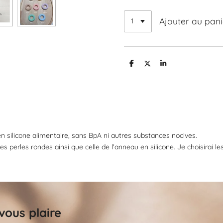
Ajouter au pani
P
P
P
a
a
a
r
r
r
t
t
t
a
a
a
g
g
g
e
e
e
r
r
r
 silicone alimentaire, sans BpA ni autres substances nocives.
s perles rondes ainsi que celle de l'anneau en silicone. Je choisirai le
vous plaire