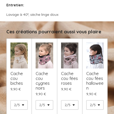
Entretien:
Lavage à 40°, sèche linge doux
Ces créations pourraient aussi vous plaire
Cache
Cache
Cache
Cache
cou
cou
cou fées
cou fées
biches
cygnes
roses
hallowee
noirs
n
9,90 €
9,90 €
9,90 €
9,90 €