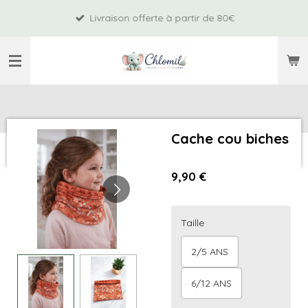
Passer
Livraison offerte à partir de 80€
au
contenu
principal
Cache cou biches
9,90 €
Taille
2/5 ANS
6/12 ANS