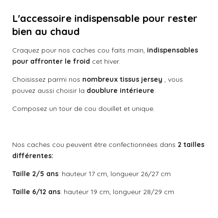
t
t
t
t
t
l
y
e
o
L'accessoire indispensable pour rester
o
o
o
o
u
r
a
bien au chaud
i
i
i
i
i
l
t
'
l
l
l
l
l
Craquez pour nos caches cou faits main,
indispensables
é
i
v
pour affronter le froid
cet hiver.
o
e
e
e
e
e
a
n
l
s
s
s
s
Choisissez parmi nos
nombreux tissus jersey
, vous
:
u
pouvez aussi choisir la
doublure intérieure
.
a
5
t
é
Composez un tour de cou douillet et unique.
i
t
o
o
n
i
Nos caches cou peuvent être confectionnées dans
2 tailles
l
différentes:
e
Taille 2/5 ans
: hauteur 17 cm, longueur 26/27 cm
s
Taille 6/12 ans
: hauteur 19 cm, longueur 28/29 cm