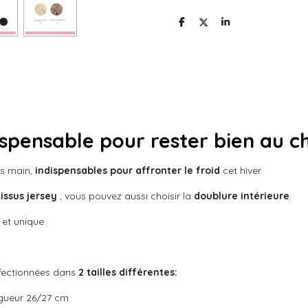
P
P
P
a
a
a
r
r
r
t
t
t
a
a
a
g
g
g
e
e
e
r
r
r
ispensable pour rester bien au 
ts main,
indispensables pour affronter le froid
cet hiver.
ssus jersey
, vous pouvez aussi choisir la
doublure intérieure
.
et unique.
fectionnées dans
2 tailles différentes:
ngueur 26/27 cm