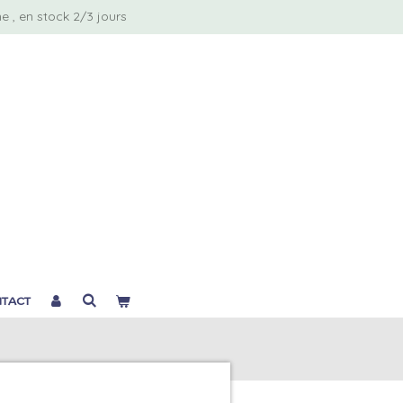
 , en stock 2/3 jours
TACT