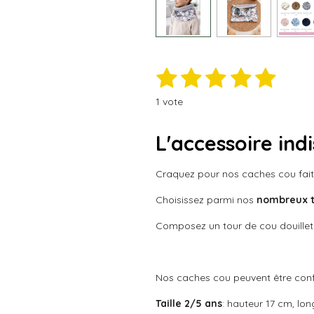
1
2
3
4
5
E
É
n
v
é
é
é
é
é
v
1 vote
a
o
t
t
t
t
t
l
y
e
o
L'accessoire ind
o
o
o
o
u
r
a
i
i
i
i
i
l
t
'
Craquez pour nos caches cou fai
l
l
l
l
l
é
i
v
Choisissez parmi nos
nombreux ti
o
e
e
e
e
e
a
n
l
Composez un tour de cou douillet 
s
s
s
s
:
u
a
5
t
é
i
Nos caches cou peuvent être con
t
o
o
n
Taille 2/5 ans
: hauteur 17 cm, lo