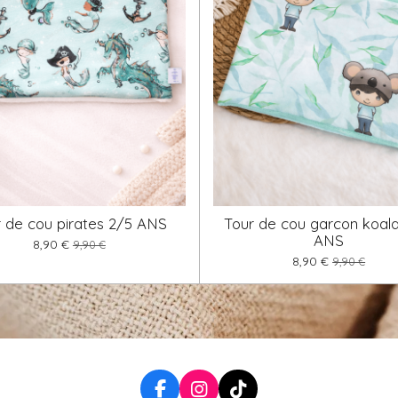
r de cou pirates 2/5 ANS
Tour de cou garcon koala
ANS
8,90 €
9,90 €
8,90 €
9,90 €
F
I
T