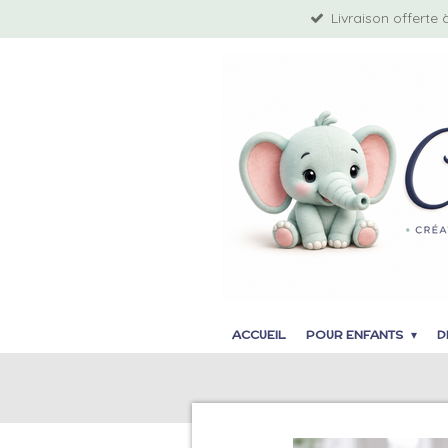
Livraison offerte 
Passer
au
contenu
principal
ACCUEIL
POUR ENFANTS
D