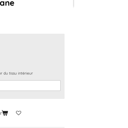
vane
r du tissu intérieur
r