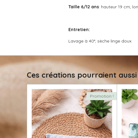
i
Taille 6/12 ans
: hauteur 19 cm, l
l
e
s
Entretien:
Lavage à 40°, sèche linge doux
Ces créations pourraient aussi
Promotion !