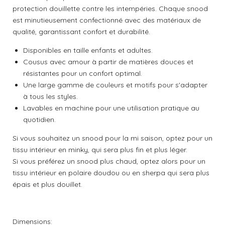
e
e
e
e
e
a
protection douillette contre les intempéries. Chaque snood
n
l
s
s
s
s
est minutieusement confectionné avec des matériaux de
:
u
a
qualité, garantissant confort et durabilité.
0
t
é
i
Disponibles en taille enfants et adultes.
t
o
Cousus avec amour à partir de matières douces et
o
n
résistantes pour un confort optimal.
i
Une large gamme de couleurs et motifs pour s'adapter
l
à tous les styles.
e
Lavables en machine pour une utilisation pratique au
quotidien.
Si vous souhaitez un snood pour la mi saison, optez pour un
tissu intérieur en minky, qui sera plus fin et plus léger.
Si vous préférez un snood plus chaud, optez alors pour un
tissu intérieur en polaire doudou ou en sherpa qui sera plus
épais et plus douillet.
Dimensions: