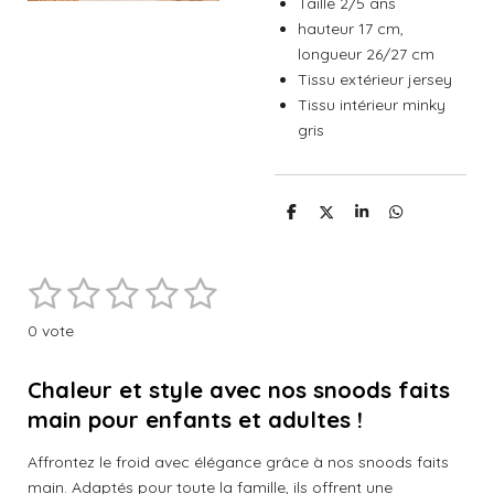
Taille 2/5 ans
hauteur 17 cm,
longueur 26/27 cm
Tissu extérieur jersey
Tissu intérieur minky
gris
P
P
P
P
a
a
a
a
r
r
r
r
t
t
t
t
1
2
3
4
5
a
a
a
a
E
É
g
g
g
g
n
e
e
e
e
v
é
é
é
é
é
v
r
r
r
r
0 vote
a
o
t
t
t
t
t
l
y
e
o
Chaleur et style avec nos snoods faits
o
o
o
o
u
r
a
main pour enfants et adultes !
i
i
i
i
i
l
t
'
l
l
l
l
l
Affrontez le froid avec élégance grâce à nos snoods faits
é
i
v
main. Adaptés pour toute la famille, ils offrent une
o