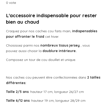
é
é
é
é
é
v
r
r
r
r
0 vote
a
o
t
t
t
t
t
l
y
e
o
L'accessoire indispensable pour rester
o
o
o
o
u
r
a
bien au chaud
i
i
i
i
i
l
t
'
l
l
l
l
l
Craquez pour nos caches cou faits main,
indispensables
é
i
v
pour affronter le froid
cet hiver.
o
e
e
e
e
e
a
n
l
s
s
s
s
Choisissez parmi nos
nombreux tissus jersey
, vous
:
u
pouvez aussi choisir la
doublure intérieure.
a
0
t
é
Composez un tour de cou douillet et unique.
i
t
o
o
n
i
Nos caches cou peuvent être confectionnées dans
2 tailles
l
différentes:
e
Taille 2/5 ans
: hauteur 17 cm, longueur 26/27 cm
Taille 6/12 ans
: hauteur 19 cm, longueur 28/29 cm