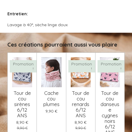
Entretien:
Lavage à 40°, sèche linge doux
Ces créations pourraient aussi vous plaire
Promotion
Promotion
Promotion
!
!
!
Tour de
Cache
Tour de
Tour de
cou
cou
cou
cou
sirènes
plumes
renards
danseus
6/12
6/12
e
9,90 €
ANS
ANS
cygnes
noirs
8,90 €
8,90 €
6/12
9,90 €
9,90 €