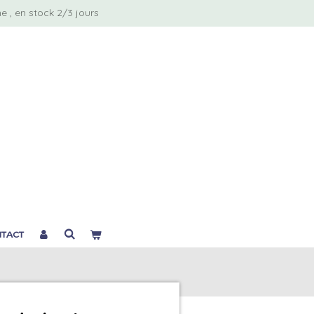
 , en stock 2/3 jours
TACT