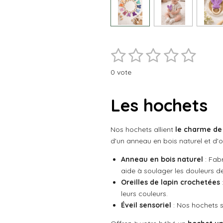
1
2
3
4
5
E
É
n
v
é
é
é
é
é
v
0 vote
a
o
t
t
t
t
t
l
y
e
o
o
o
o
o
u
Les hochets
r
a
i
i
i
i
i
l
t
'
l
l
l
l
l
Nos hochets allient
le charme de 
é
i
d'un anneau en bois naturel et d'o
v
o
e
e
e
e
e
a
n
l
Anneau en bois naturel
: Fabr
s
s
s
s
:
u
aide à soulager les douleurs de
a
0
Oreilles de lapin crochetées
t
é
leurs couleurs.
i
t
o
Éveil sensoriel
: Nos hochets s
o
n