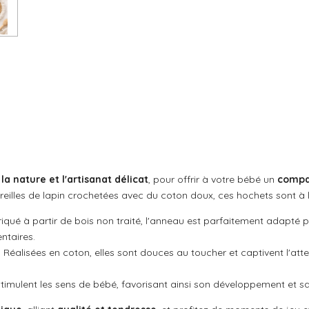
a
a
a
g
g
g
e
e
e
r
r
r
la nature et l'artisanat délicat
, pour offrir à votre bébé un
compa
reilles de lapin crochetées avec du coton doux, ces hochets sont à 
iqué à partir de bois non traité, l'anneau est parfaitement adapté 
ntaires.
: Réalisées en coton, elles sont douces au toucher et captivent l'att
timulent les sens de bébé, favorisant ainsi son développement et sa 