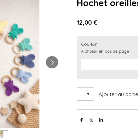
Hochet oreille
12,00 €
Couleur
A choisir en bas de page
Ajouter au panie
P
P
P
a
a
a
r
r
r
t
t
t