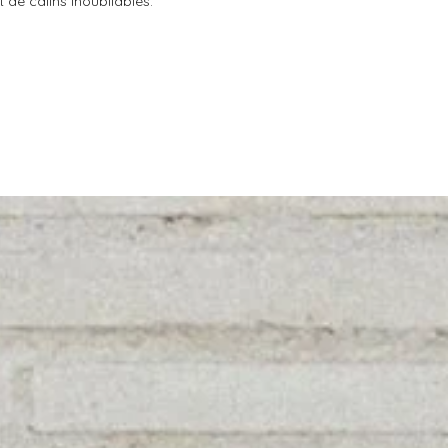
 de câlins inoubliables.