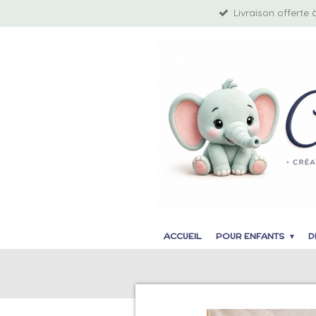
Livraison offerte 
Passer
au
contenu
principal
ACCUEIL
POUR ENFANTS
D