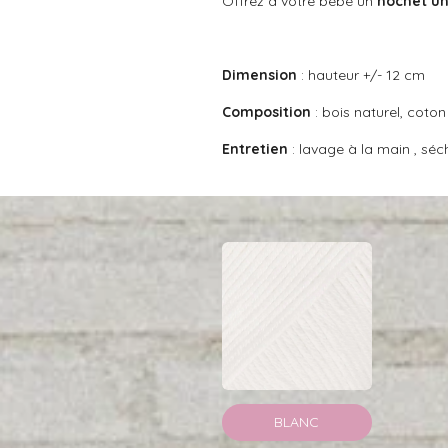
Offrez à votre bébé un
hochet u
i
l
e
Dimension
: hauteur +/- 12 cm
Composition
: bois naturel, coto
Entretien
: lavage à la main , séch
BLANC