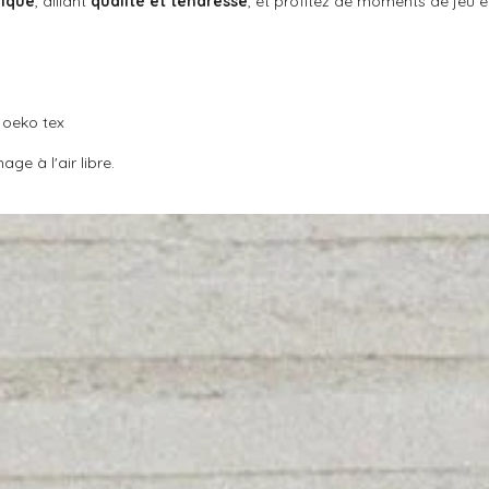
nique
, alliant
qualité et tendresse
, et profitez de moments de jeu et
n oeko tex
age à l'air libre.