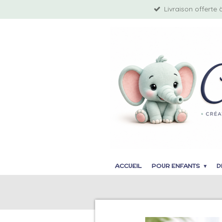
Livraison offerte 
Passer
au
contenu
principal
ACCUEIL
POUR ENFANTS
D