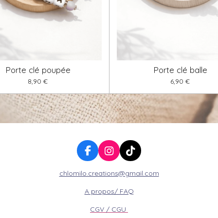
Porte clé poupée
Porte clé balle
8,90 €
6,90 €
F
I
T
a
n
i
chlomilo.creations@gmail.com
c
s
k
e
t
T
A propos/ FAQ
b
a
o
o
g
k
CGV / CGU
o
r