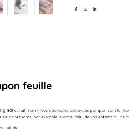
P
P
P
a
a
a
r
r
r
t
t
t
a
a
a
g
g
g
e
e
e
r
r
r
pon feuille
riginal
et fait main ? Nos adorables porte-clés pompon sont la répo
sieurs prénoms, par exemple le votre, celui de vos enfants ou de la 
s coloris.