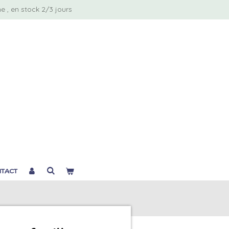
 , en stock 2/3 jours
TACT