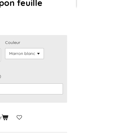
pon feuille
Couleur
)
r