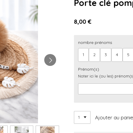
Porte clé pom
8,00 €
nombre prénoms
1
2
3
4
5
Prénom(s)
Noter ici le (ou les) prénom(s
Ajouter au panie