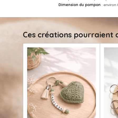
t
Dimension du pompon
: environ 
é
i
t
o
o
n
i
l
Ces créations pourraient a
e