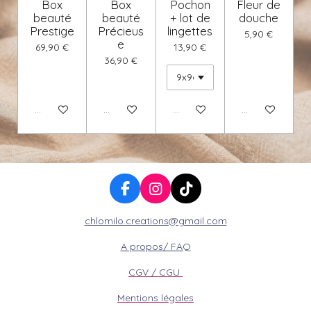
Box
Box
Pochon
Fleur de
beauté
beauté
+ lot de
douche
Prestige
Précieus
lingettes
5,90 €
e
69,90 €
13,90 €
36,90 €
Voir les détails
Voir les détails
Voir les détails
Voir les détails
F
I
T
a
n
i
chlomilo.creations@gmail.com
c
s
k
e
t
T
A propos/ FAQ
b
a
o
o
g
k
CGV / CGU
o
r
k
a
Mentions légales
m