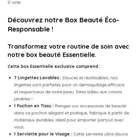
é
é
é
é
é
v
r
r
r
r
0 vote
a
o
t
t
t
t
t
l
y
e
o
o
o
o
o
u
Découvrez notre Box Beauté Éco-
r
a
i
i
i
i
i
Responsable !
l
t
'
l
l
l
l
l
é
i
v
Transformez votre routine de soin avec
o
e
e
e
e
e
a
n
notre box beauté Essentielle.
l
s
s
s
s
:
u
a
Cette box Essentielle exclusive comprend :
0
t
é
i
7 Lingettes Lavables :
Douces et réutilisables, nos
t
o
lingettes sont parfaites pour un démaquillage efficace
o
n
et respectueux de votre peau. Dites adieu aux cotons
i
jetables !
l
1 Pochon en Tissu :
Rangez vos accessoires de beauté
e
dans ce pochon élégant et pratique, fabriqué à partir de
matériaux durables. Idéal pour emporter partout avec
vous.
1 Serviette pour le Visage :
Cette serviette ultra-douce