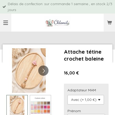
Passer
Livraison offerte à partir de 80€
au
contenu
principal
Attache tétine
crochet baleine
16,00 €
Adaptateur MAM
Prénom