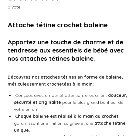
e
e
e
e
v
é
é
é
é
é
v
r
r
r
r
0 vote
a
o
t
t
t
t
t
l
y
e
o
o
o
o
o
u
Attache tétine crochet baleine
r
a
i
i
i
i
i
l
t
'
Apportez une touche de charme et de
l
l
l
l
l
é
i
v
tendresse aux essentiels de bébé avec
o
e
e
e
e
e
a
nos attaches tétines baleine.
n
l
s
s
s
s
:
u
a
0
t
Découvrez nos attaches tétines en forme de baleine,
é
i
méticuleusement crochetées à la main:
t
o
o
n
Conçues avec amour et attention, elles allient
douceur,
i
sécurité et originalité
pour le plus grand bonheur de
l
votre enfant.
e
Chaque baleine est réalisé à la main au crochet
,
garantissant une finition soignée et une
attache tétine
unique.