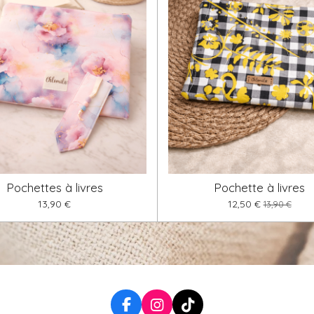
Pochettes à livres
Pochette à livres
13,90 €
12,50 €
13,90 €
F
I
T