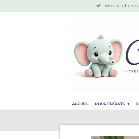
Livraison offerte 
Passer
au
contenu
principal
ACCUEIL
POUR ENFANTS
D