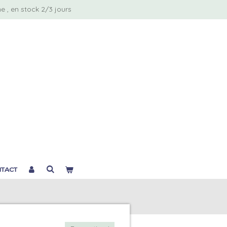
 , en stock 2/3 jours
TACT