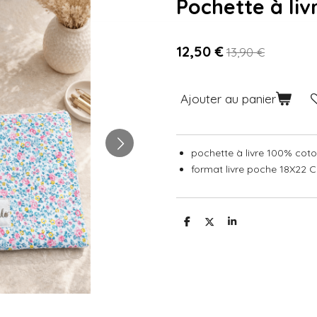
Pochette à liv
12,50 €
13,90 €
Ajouter au panier
pochette à livre 100% cot
format livre poche 18X22 
P
P
P
a
a
a
r
r
r
t
t
t
a
a
a
g
g
g
e
e
e
r
r
r