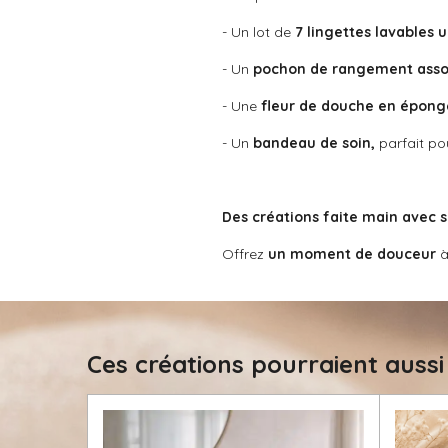
t
é
i
- Un lot de
7 lingettes lavables 
t
o
o
n
- Un
pochon de rangement asso
i
- Une
fleur de douche en épong
l
e
- Un
bandeau de soin,
parfait pou
Des créations faite main avec s
Offrez
un moment de douceur
à
Ces créations pourraient aussi