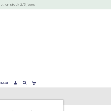
 , en stock 2/3 jours
TACT