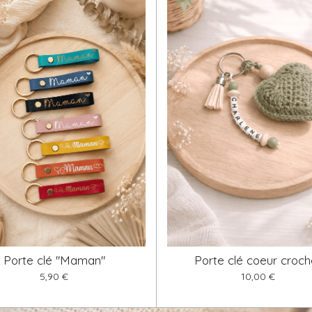
Porte clé "Maman"
Porte clé coeur croch
5,90 €
10,00 €