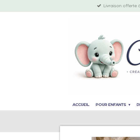
Livraison offerte 
Passer
au
contenu
principal
ACCUEIL
POUR ENFANTS
D