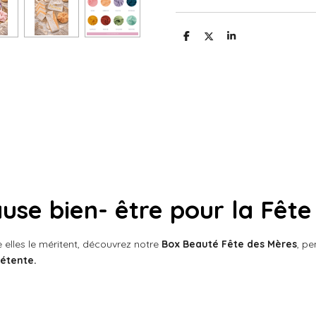
P
P
P
a
a
a
r
r
r
t
t
t
a
a
a
g
g
g
e
e
e
r
r
r
use bien- être pour la Fête
lles le méritent, découvrez notre
Box Beauté Fête des Mères
, pe
détente.