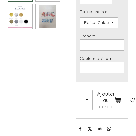
Police choisie
Prénom
Couleur prénom
Ajouter
au
panier
P
P
P
P
a
a
a
a