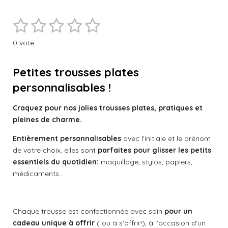
r
r
r
r
t
t
t
t
1
2
3
4
5
a
a
a
a
E
É
g
g
g
g
n
e
e
e
e
v
é
é
é
é
é
v
r
r
r
r
0 vote
a
o
t
t
t
t
t
l
y
e
o
o
o
o
o
u
Petites trousses plates
r
a
i
i
i
i
i
personnalisables !
l
t
'
l
l
l
l
l
é
i
Craquez pour nos jolies trousses plates, pratiques et
v
o
e
e
e
e
e
pleines de charme.
a
n
l
s
s
s
s
Entièrement personnalisables
avec l'initiale et le prénom
:
u
a
de votre choix, elles sont
parfaites pour glisser les petits
0
t
essentiels du quotidien:
maquillage, stylos, papiers,
é
i
médicaments...
t
o
o
n
i
l
Chaque trousse est confectionnée avec soin
pour un
e
cadeau unique à offrir
( ou à s'offrir!), à l'occasion d'un