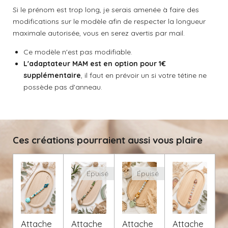
l
l
l
l
l
v
Si le prénom est trop long, je serais amenée à faire des
o
e
e
e
e
e
a
modifications sur le modèle afin de respecter la longueur
n
l
s
s
s
s
maximale autorisée, vous en serez avertis par mail.
:
u
a
0
Ce modèle n'est pas modifiable.
t
é
i
L'adaptateur MAM est en option pour 1€
t
o
supplémentaire
, il faut en prévoir un si votre tétine ne
o
n
possède pas d'anneau.
i
l
e
Ces créations pourraient aussi vous plaire
Épuisé
Épuisé
Attache
Attache
Attache
Attache