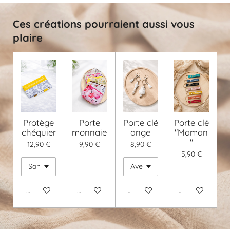
Ces créations pourraient aussi vous
plaire
Protège
Porte
Porte clé
Porte clé
chéquier
monnaie
ange
"Maman
"
12,90 €
9,90 €
8,90 €
5,90 €
Voir les détails
Voir les détails
Ajouter au panier
Voir les détails