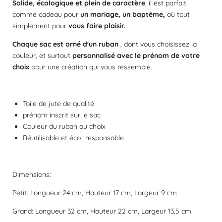
i
Solide, écologique et plein de caractère
, il est parfait
t
o
comme cadeau pour
un mariage, un baptême,
où tout
o
n
simplement pour
vous faire plaisir.
i
l
Chaque sac est orné d'un ruban
, dont vous choisissez la
e
couleur, et surtout
personnalisé avec le prénom de votre
choix
pour une création qui vous ressemble.
Toile de jute de qualité
prénom inscrit sur le sac
Couleur du ruban au choix
Réutilisable et éco- responsable
Dimensions:
Petit: Longueur 24 cm, Hauteur 17 cm, Largeur 9 cm
Grand: Longueur 32 cm, Hauteur 22 cm, Largeur 13,5 cm