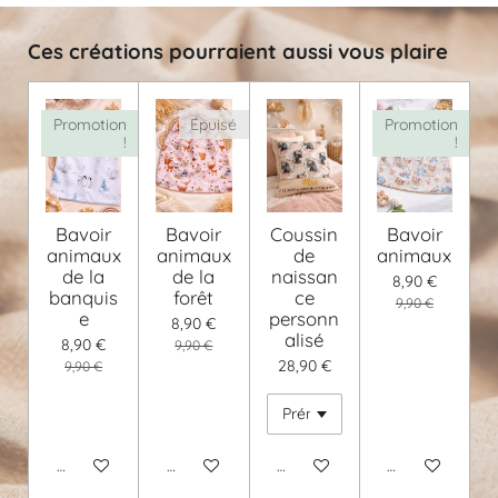
Ces créations pourraient aussi vous plaire
Promotion
Épuisé
Promotion
!
!
Bavoir
Bavoir
Coussin
Bavoir
animaux
animaux
de
animaux
de la
de la
naissan
8,90 €
banquis
forêt
ce
9,90 €
e
personn
8,90 €
alisé
8,90 €
9,90 €
28,90 €
9,90 €
Ajouter au panier
M'avertir si disponible
Voir les détails
Voir les détails