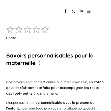
P
P
P
P
a
a
a
a
r
r
r
r
t
t
t
t
1
2
3
4
5
a
a
a
a
E
É
g
g
g
g
n
e
e
e
e
v
é
é
é
é
é
v
r
r
r
r
0 vote
a
o
t
t
t
t
t
l
y
e
o
o
o
o
o
u
Bavoirs personnalisables pour la
r
a
i
i
i
i
i
l
maternelle !
t
'
l
l
l
l
l
é
i
v
o
e
e
e
e
e
a
n
l
Nos bavoirs sont confectionnés à la main avec soin, en
s
s
s
s
coton
:
u
doux et résistant
,
parfaits pour accompagner les repas
a
0
des tout- petits
à la maternelle.
t
é
i
t
chaque bavoir est
personnalisable avec le prénom de
o
o
n
l'enfant
, pour une touche unique et pratique au quotidien.