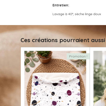
i
Entretien:
l
e
Lavage à 40°, sèche linge doux
Ces créations pourraient aussi
Promotion !