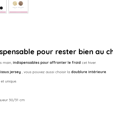
a
a
a
g
g
g
e
e
e
r
r
r
ispensable pour rester bien au 
ts main,
indispensables pour affronter le froid
cet hiver.
ssus jersey
, vous pouvez aussi choisir la
doublure intérieure
.
et unique.
gueur 30/31 cm