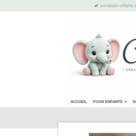
Livraison offerte 
Passer
au
contenu
principal
ACCUEIL
POUR ENFANTS
D