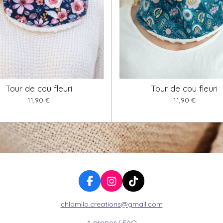
Tour de cou fleuri
Tour de cou fleuri
11,90 €
11,90 €
F
I
T
a
n
i
chlomilo.creations@gmail.com
c
s
k
e
t
T
A propos/ FAQ