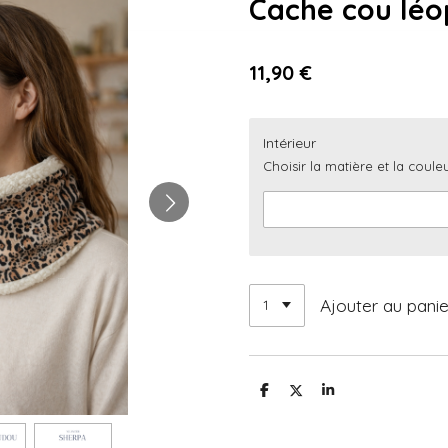
Cache cou léo
11,90 €
Intérieur
Choisir la matière et la couleu
Ajouter au panie
P
P
P
a
a
a
r
r
r
t
t
t