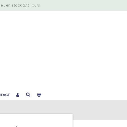
 , en stock 2/3 jours
TACT