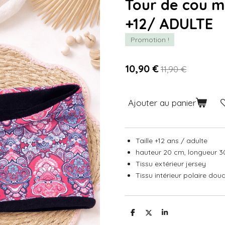
Tour de cou mo
+12/ ADULTE
Promotion !
10,90 €
11,90 €
Ajouter au panier
Taille +12 ans / adulte
hauteur 20 cm, longueur 
Tissu extérieur jersey
Tissu intérieur polaire dou
P
P
P
a
a
a