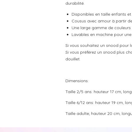
s
s
s
s
durabilité.
:
u
a
0
Disponibles en taille enfants et
t
é
i
Cousus avec amour à partir de 
t
o
Une large gamme de couleurs et
o
n
Lavables en machine pour une u
i
l
Si vous souhaitez un snood pour la 
e
Si vous préférez un snood plus cha
douillet.
Dimensions:
Taille 2/5 ans: hauteur 17 cm, lo
Taille 6/12 ans: hauteur 19 cm, l
Taille adulte; hauteur 20 cm, lon