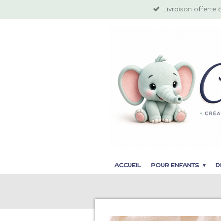
Livraison offerte 
Passer
au
contenu
principal
ACCUEIL
POUR ENFANTS
D