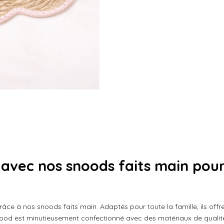
r
r
r
t
t
t
a
a
a
g
g
g
e
e
e
r
r
r
 avec nos snoods faits main pou
râce à nos snoods faits main. Adaptés pour toute la famille, ils offre
ood est minutieusement confectionné avec des matériaux de qualité