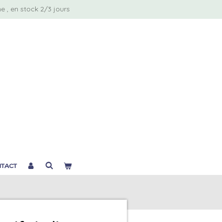
 , en stock 2/3 jours
TACT