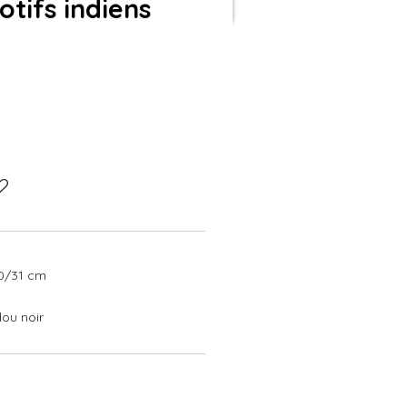
tifs indiens
30/31 cm
dou noir