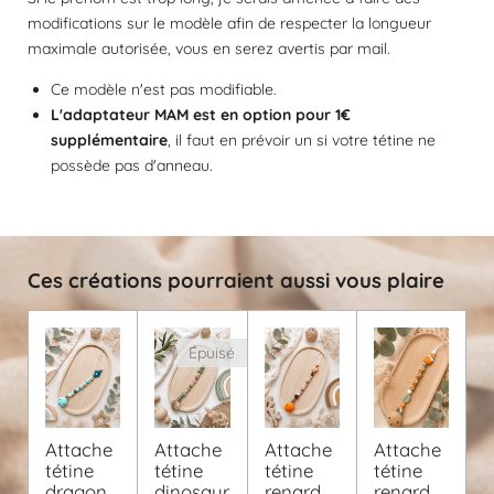
e
e
e
e
e
a
modifications sur le modèle afin de respecter la longueur
n
l
s
s
s
s
maximale autorisée, vous en serez avertis par mail.
:
u
a
0
Ce modèle n'est pas modifiable.
t
é
i
L'adaptateur MAM est en option pour 1€
t
o
supplémentaire
, il faut en prévoir un si votre tétine ne
o
n
possède pas d'anneau.
i
l
e
Ces créations pourraient aussi vous plaire
Épuisé
Attache
Attache
Attache
Attache
tétine
tétine
tétine
tétine
dragon
dinosaur
renard
renard