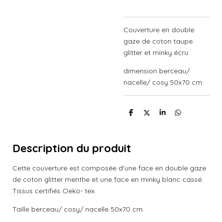
Couverture en double
gaze de coton taupe
glitter et minky écru
dimension berceau/
nacelle/ cosy 50x70 cm
P
P
P
P
a
a
a
a
r
r
r
r
t
t
t
t
a
a
a
a
Description du produit
g
g
g
g
e
e
e
e
r
r
r
r
Cette couverture est composée d'une face en double gaze
de coton glitter menthe et une face en minky blanc cassé.
Tissus certifiés Oeko- tex.
Taille berceau/ cosy/ nacelle 50x70 cm.