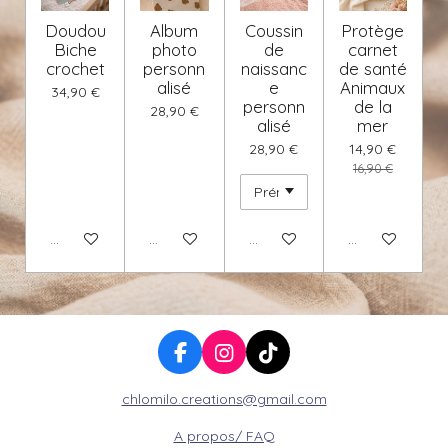
Doudou
Album
Coussin
Protège
Biche
photo
de
carnet
crochet
personn
naissanc
de santé
alisé
e
Animaux
34,90 €
personn
de la
28,90 €
alisé
mer
28,90 €
14,90 €
16,90 €
Voir les détails
Voir les détails
Voir les détails
Ajouter au pan
F
I
T
a
n
i
chlomilo.creations@gmail.com
c
s
k
e
t
T
A propos/ FAQ
b
a
o