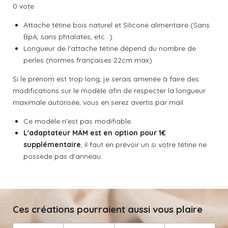
é
é
é
é
é
v
r
r
r
r
0 vote
a
o
t
t
t
t
t
l
y
Attache tétine bois naturel et Silicone alimentaire (Sans
e
o
o
o
o
o
u
BpA, sans phtalates, etc...)
r
a
i
i
i
i
i
Longueur de l'attache tétine dépend du nombre de
l
t
'
perles (normes françaises 22cm max)
l
l
l
l
l
é
i
v
Si le prénom est trop long, je serais amenée à faire des
o
e
e
e
e
e
a
modifications sur le modèle afin de respecter la longueur
n
l
s
s
s
s
maximale autorisée, vous en serez avertis par mail.
:
u
a
0
Ce modèle n'est pas modifiable.
t
é
i
L'adaptateur MAM est en option pour 1€
t
o
supplémentaire
, il faut en prévoir un si votre tétine ne
o
n
possède pas d'anneau.
i
l
e
Ces créations pourraient aussi vous plaire