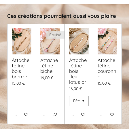
e
Ces créations pourraient aussi vous plaire
Épuisé
Attache
Attache
Attache
Attache
tétine
tétine
tétine
tétine
bois
biche
bois
couronn
bronze
fleur
e
16,00 €
lotus or
15,00 €
15,00 €
16,00 €
Voir les détails
M'avertir si disponible
Voir les détails
Voir les détails