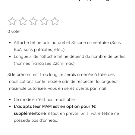
P
P
P
P
a
a
a
a
r
r
r
r
t
t
t
t
1
2
3
4
5
a
a
a
a
E
É
g
g
g
g
n
e
e
e
e
v
é
é
é
é
é
v
r
r
r
r
0 vote
a
o
t
t
t
t
t
l
y
Attache tétine bois naturel et Silicone alimentaire (Sans
e
o
o
o
o
o
u
BpA, sans phtalates, etc...)
r
a
i
i
i
i
i
Longueur de l'attache tétine dépend du nombre de perles
l
t
'
(normes françaises 22cm max)
l
l
l
l
l
é
i
v
Si le prénom est trop long, je serais amenée à faire des
o
e
e
e
e
e
a
modifications sur le modèle afin de respecter la longueur
n
l
s
s
s
s
maximale autorisée, vous en serez avertis par mail.
:
u
a
0
Ce modèle n'est pas modifiable.
t
é
i
L'adaptateur MAM est en option pour 1€
t
o
supplémentaire
, il faut en prévoir un si votre tétine ne
o
n
possède pas d'anneau.
i
l