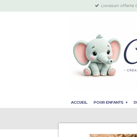
Livraison offerte 
Passer
au
contenu
principal
ACCUEIL
POUR ENFANTS
D