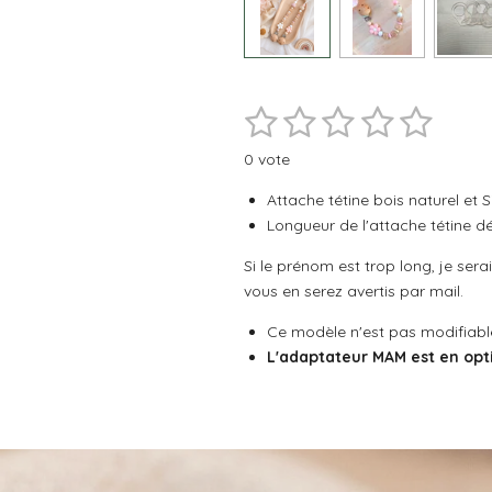
1
2
3
4
5
E
É
n
v
é
é
é
é
é
v
0 vote
a
o
t
t
t
t
t
l
y
Attache tétine bois naturel et S
e
o
o
o
o
o
u
Longueur de l'attache tétine
r
a
i
i
i
i
i
l
Si le prénom est trop long, je ser
t
'
l
l
l
l
l
vous en serez avertis par mail.
é
i
v
o
e
e
e
e
e
a
Ce modèle n'est pas modifiabl
n
l
s
s
s
s
L'adaptateur MAM est en opt
:
u
a
0
t
é
i
t
o
o
n