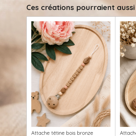
i
Ces créations pourraient aussi
l
e
Attache tétine bois bronze
Attache