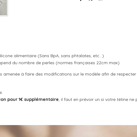
P
P
P
a
a
a
r
r
r
t
t
t
a
a
a
g
g
g
e
e
e
r
r
r
ilicone alimentaire (Sans BpA, sans phtalates, etc...)
 dépend du nombre de perles (normes françaises 22cm max)
ais amenée à faire des modifications sur le modèle afin de respecte
e.
ion pour 1€ supplémentaire
, il faut en prévoir un si votre tétine 