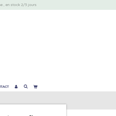
 , en stock 2/3 jours
TACT