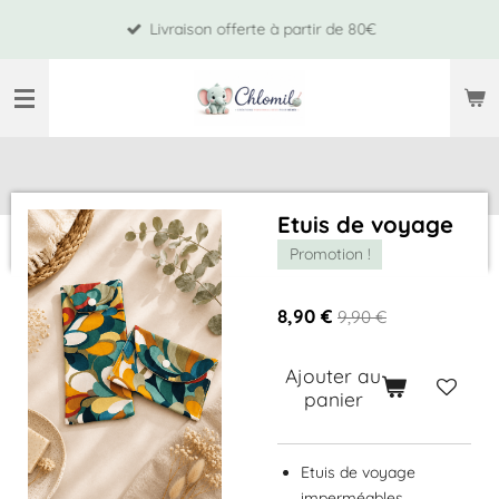
Passer
Livraison offerte à partir de 80€
au
contenu
principal
Etuis de voyage
Promotion !
8,90 €
9,90 €
Ajouter au
panier
Etuis de voyage
imperméables