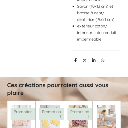
Savon (10x13 cm) et
brosse à dent/
dentifrice ( 9x21 cm)
extérieur coton/
intérieur coton enduit
imperméable
P
P
P
P
a
a
a
a
r
r
r
r
t
t
t
t
a
a
a
a
g
g
g
g
Ces créations pourraient aussi vous
e
e
e
e
r
r
r
r
plaire
Promotion
Promotion
Promotion
!
!
!