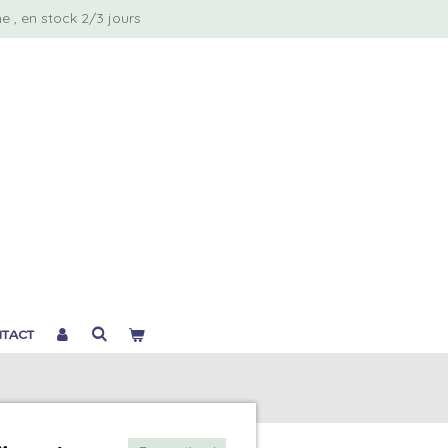
 , en stock 2/3 jours
TACT