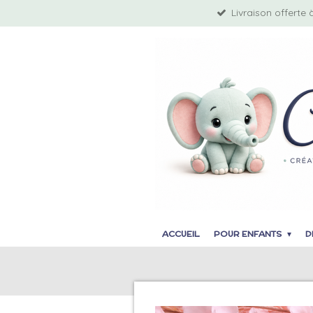
Livraison offerte 
Passer
au
contenu
principal
ACCUEIL
POUR ENFANTS
D