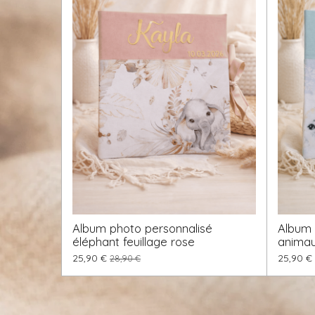
Album photo personnalisé
Album 
éléphant feuillage rose
animau
25,90 €
25,90 €
28,90 €