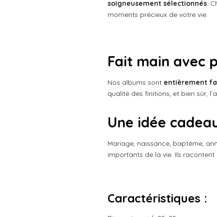
s
s
s
s
soigneusement sélectionnés
. C
:
u
moments précieux de votre vie.
a
0
t
é
i
t
o
o
n
Fait main avec 
i
l
Nos albums sont
entièrement fa
e
qualité des finitions, et bien sûr,
Une idée cadeau
Mariage, naissance, baptême, ann
importants de la vie. Ils racontent 
Caractéristiques :