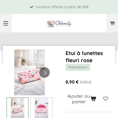
Passer
Livraison offerte à partir de 80€
au
contenu
principal
Etui à lunettes
fleuri rose
Promotion !
8,90 €
9,90 €
Ajouter au
panier