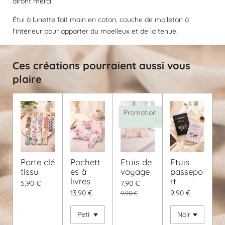
diront merci !
e
Étui à lunette fait main en coton, couche de molleton à
l'intérieur pour apporter du moelleux et de la tenue.
Ces créations pourraient aussi vous
plaire
Promotion
!
Porte clé
Pochett
Etuis de
Etuis
tissu
es à
voyage
passepo
livres
rt
5,90 €
7,90 €
13,90 €
9,90 €
9,90 €