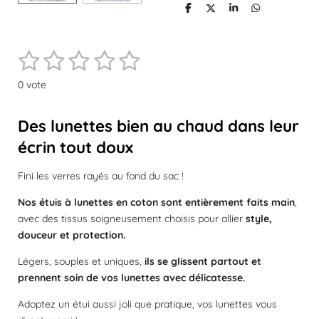
P
P
P
P
a
a
a
a
r
r
r
r
t
t
t
t
1
2
3
4
5
a
a
a
a
E
É
g
g
g
g
n
e
e
e
e
v
é
é
é
é
é
v
r
r
r
r
0 vote
a
o
t
t
t
t
t
l
y
e
o
o
o
o
o
u
Des lunettes bien au chaud dans leur
r
a
i
i
i
i
i
écrin tout doux
l
t
'
l
l
l
l
l
é
i
Fini les verres rayés au fond du sac !
v
o
e
e
e
e
e
a
Nos étuis à lunettes en coton sont entièrement faits main
,
n
l
s
s
s
s
avec des tissus soigneusement choisis pour allier
style,
:
u
a
douceur et protection.
0
t
é
i
Légers, souples et uniques,
ils se glissent partout et
t
o
prennent soin de vos lunettes avec délicatesse.
o
n
i
Adoptez un étui aussi joli que pratique, vos lunettes vous
l