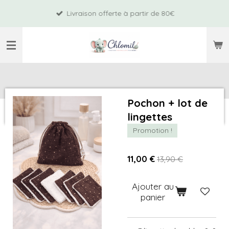
Passer
Livraison offerte à partir de 80€
au
contenu
principal
Pochon + lot de
lingettes
Promotion !
11,00 €
13,90 €
Ajouter au
panier