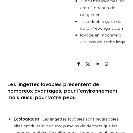
7 lingettes lavables 9x9
cm + 1 pochon de
rangement
tissu double gaze de
coton/ éponge coton
lavage en machine à
40°, pas de sèche linge
P
P
P
P
a
a
a
a
r
r
r
r
t
t
t
t
a
a
a
a
Les lingettes lavables présentent de
g
g
g
g
nombreux avantages, pour l’environnement
e
e
e
e
r
r
r
r
mais aussi pour votre peau.
Écologiques
: Les lingettes lavables sont réutilisables,
elles produisent beaucoup moins de déchets que les
lingettes jetables. En utilisant des lingettes lavables, vous