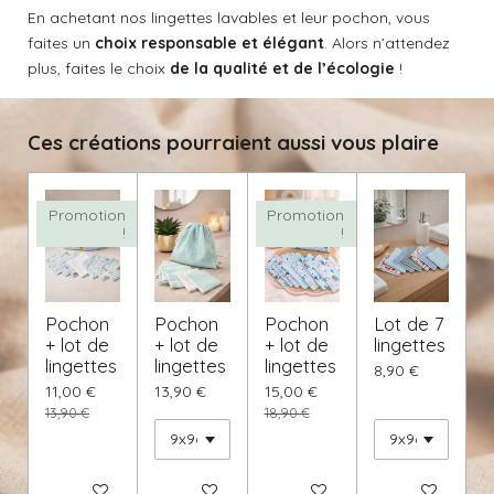
En achetant nos lingettes lavables et leur pochon, vous
faites un
choix responsable et élégant
. Alors n’attendez
plus, faites le choix
de la qualité et de l’écologie
!
Ces créations pourraient aussi vous plaire
Promotion
Promotion
!
!
Pochon
Pochon
Pochon
Lot de 7
+ lot de
+ lot de
+ lot de
lingettes
lingettes
lingettes
lingettes
8,90 €
11,00 €
13,90 €
15,00 €
13,90 €
18,90 €
Ajouter au panier
Voir les détails
Ajouter au panier
Voir les détails