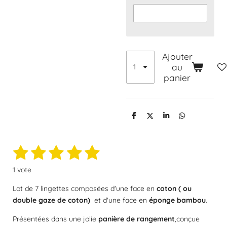
Ajouter
au
panier
P
P
P
P
a
a
a
a
r
r
r
r
t
t
t
t
1
2
3
4
5
a
a
a
a
E
É
g
g
g
g
n
e
e
e
e
v
é
é
é
é
é
v
r
r
r
r
1 vote
a
o
t
t
t
t
t
l
y
Lot de 7 lingettes composées d'une face en
coton ( ou
e
o
o
o
o
o
u
double gaze de coton)
et d'une face en
éponge bambou
.
r
a
i
i
i
i
i
l
Présentées dans une jolie
panière de rangement
,conçue
t
'