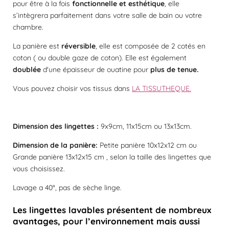
l
l
l
l
l
pour être à la fois
fonctionnelle et esthétique
é
, elle
i
v
s’intègrera parfaitement dans votre salle de bain ou votre
o
e
e
e
e
e
a
chambre.
n
l
s
s
s
s
:
u
La panière est
réversible
, elle est composée de 2 cotés en
a
5
coton ( ou double gaze de coton). Elle est également
t
é
i
doublée
d'une épaisseur de ouatine pour
plus de tenue.
t
o
o
n
Vous pouvez choisir vos tissus dans
LA TISSUTHEQUE.
i
l
e
Dimension des lingettes :
9x9cm, 11x15cm ou 13x13cm.
s
Dimension de la panière:
Petite panière 10x12x12 cm ou
Grande panière 13x12x15 cm , selon la taille des lingettes que
vous choisissez.
Lavage a 40°, pas de sèche linge.
Les lingettes lavables présentent de nombreux
avantages, pour l’environnement mais aussi