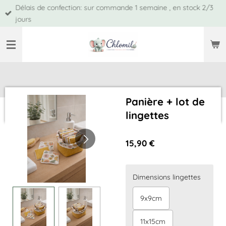
Délais de confection: sur commande 1 semaine , en stock 2/3
Passer
jours
au
contenu
principal
Panière + lot de
lingettes
15,90 €
Dimensions lingettes
9x9cm
11x15cm