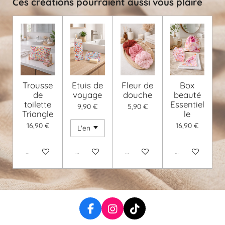
Ces créations pourraient aussi vous plaire
Trousse
Etuis de
Fleur de
Box
de
voyage
douche
beauté
toilette
Essentiel
9,90 €
5,90 €
Triangle
le
16,90 €
16,90 €
Voir les détails
Voir les détails
Voir les détails
Voir les détails
F
I
T
a
n
i